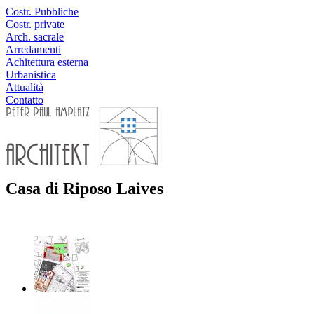
Costr. Pubbliche
Costr. private
Arch. sacrale
Arredamenti
Achitettura esterna
Urbanistica
Attualità
Contatto
Casa di Riposo Laives