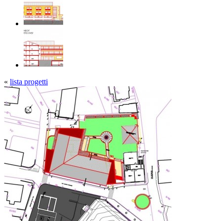
«
lista progetti