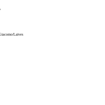
o
 Giacomo/Laives