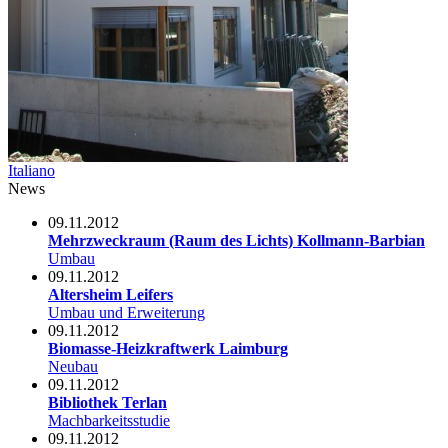
Italiano
News
09.11.2012
Mehrzweckraum (Raum des Lichts) Kollmann-Barbian
Umbau
09.11.2012
Altersheim Leifers
Umbau und Erweiterung
09.11.2012
Biomasse-Heizkraftwerk Laimburg
Neubau
09.11.2012
Bibliothek Terlan
Machbarkeitsstudie
09.11.2012