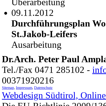
Überarbeitung
09.11.2012
Durchführungsplan Wo
St.Jakob-Leifers
Ausarbeitung
Dr.Arch. Peter Paul Ampl
Tel./Fax 0471 285102 -
inf
00371920216
Sitemap
,
Impressum
,
Datenschutz
Webdesign Südtirol, Onlin
Die EU-Richtlinie 2009/136